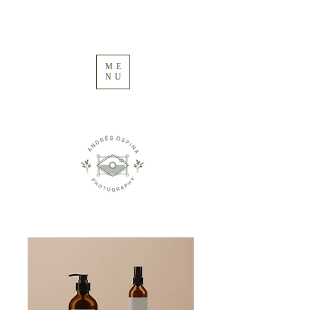
ME
NU