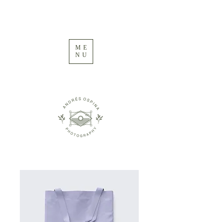
ME
NU