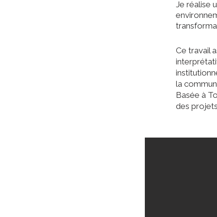
Je réalise
environnem
transformat
Ce travail
interprétat
institution
la communic
Basée à Tou
des projets