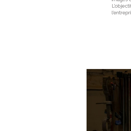
L'object
l'entrepr