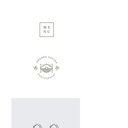
ME
NU