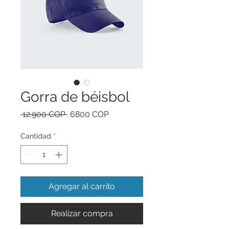
Gorra de béisbol
Precio
Precio
 12.900 COP 
6800 COP
de
oferta
Cantidad
*
Agregar al carrito
Realizar compra