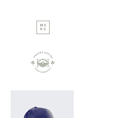
ME
NU