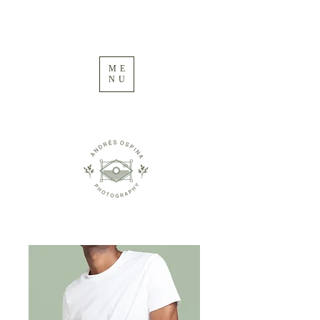
ME
NU